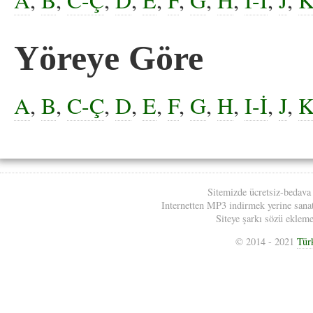
Yöreye Göre
A
,
B
,
C-Ç
,
D
,
E
,
F
,
G
,
H
,
I-İ
,
J
,
Sitemizde ücretsiz-bedava
Internetten MP3 indirmek yerine sanatç
Siteye şarkı sözü eklemek
© 2014 - 2021
Tür