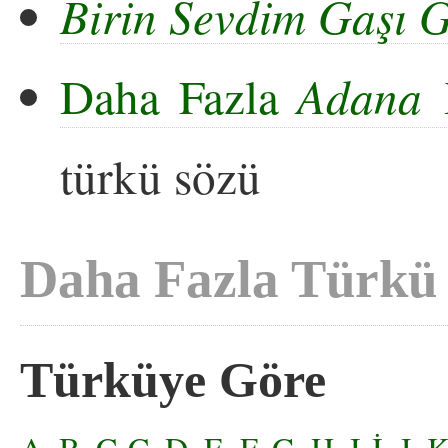
Birin Sevdim Gaşı 
Daha Fazla
Adana Y
türkü sözü
Daha Fazla Türkü
Türküye Göre
A
,
B
,
C-Ç
,
D
,
E
,
F
,
G
,
H
,
I-İ
,
J
,