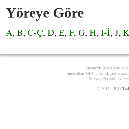
Yöreye Göre
A
,
B
,
C-Ç
,
D
,
E
,
F
,
G
,
H
,
I-İ
,
J
,
Sitemizde ücretsiz-bedava
Internetten MP3 indirmek yerine sanatç
Siteye şarkı sözü eklemek
© 2014 - 2021
Tür