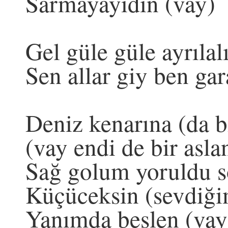
Sarmayayıdın (vay)
Gel güle güle ayrıla
Sen allar giy ben ga
Deniz kenarına (da b
(vay endi de bir asla
Sağ golum yoruldu s
Küçüceksin (sevdiği
Yanımda beslen (vay