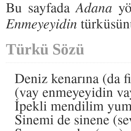
Bu sayfada
Adana
yö
Enmeyeyidin
türküsünü
Türkü Sözü
Deniz kenarına (da 
(vay enmeyeyidin va
İpekli mendilim yu
Sinemi de sinene (s