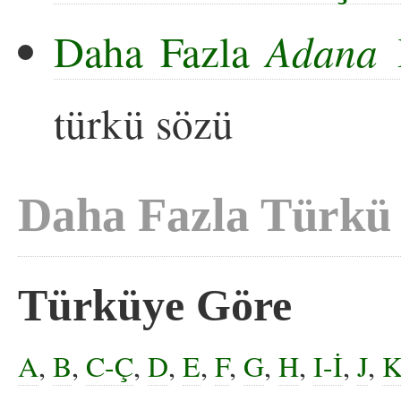
Daha Fazla
Adana Y
türkü sözü
Daha Fazla Türkü
Türküye Göre
A
,
B
,
C-Ç
,
D
,
E
,
F
,
G
,
H
,
I-İ
,
J
,