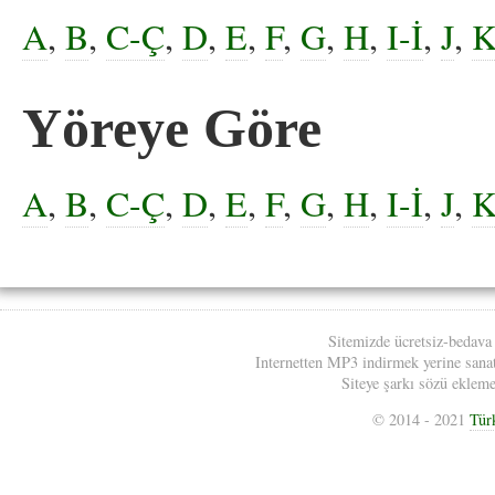
A
,
B
,
C-Ç
,
D
,
E
,
F
,
G
,
H
,
I-İ
,
J
,
Yöreye Göre
A
,
B
,
C-Ç
,
D
,
E
,
F
,
G
,
H
,
I-İ
,
J
,
Sitemizde ücretsiz-bedava
Internetten MP3 indirmek yerine sanatç
Siteye şarkı sözü eklemek
© 2014 - 2021
Tür