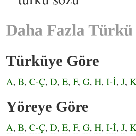
Daha Fazla Türkü
Türküye Göre
A
,
B
,
C-Ç
,
D
,
E
,
F
,
G
,
H
,
I-İ
,
J
,
Yöreye Göre
A
,
B
,
C-Ç
,
D
,
E
,
F
,
G
,
H
,
I-İ
,
J
,