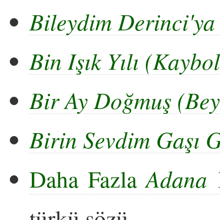
Bileydim Derinci'y
Bin Işık Yılı (Kayb
Bir Ay Doğmuş (Bey
Birin Sevdim Gaşı 
Daha Fazla
Adana Y
türkü sözü