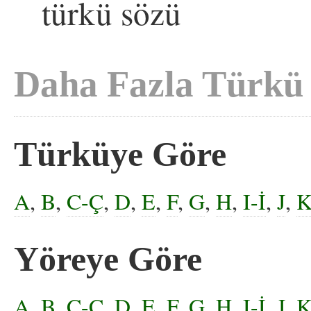
türkü sözü
Daha Fazla Türkü
Türküye Göre
A
,
B
,
C-Ç
,
D
,
E
,
F
,
G
,
H
,
I-İ
,
J
,
Yöreye Göre
A
,
B
,
C-Ç
,
D
,
E
,
F
,
G
,
H
,
I-İ
,
J
,