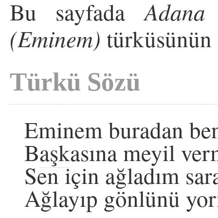
Bu sayfada
Adana
(Eminem)
türküsünün 
Türkü Sözü
Eminem buradan ben
B
aşk
asına meyil ver
Sen için ağladım sa
Ağlayıp gönlünü yor