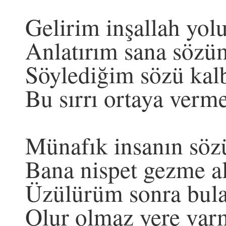
Gelirim inşallah yo
Anlatırım sana sözü
Söylediğim sözü kalb
Bu sırrı ortaya verm
Münafık insanın söz
Bana nispet gezme al
Üzülürüm sonra bul
Olur olmaz yere var