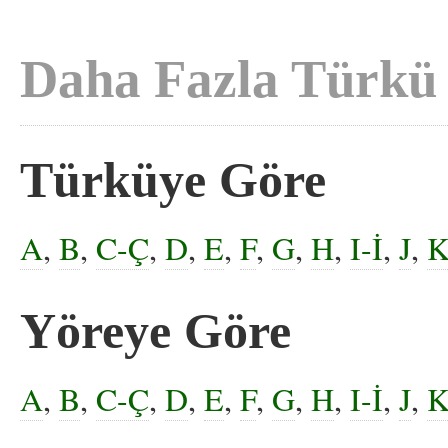
Daha Fazla Türkü
Türküye Göre
A
,
B
,
C-Ç
,
D
,
E
,
F
,
G
,
H
,
I-İ
,
J
,
Yöreye Göre
A
,
B
,
C-Ç
,
D
,
E
,
F
,
G
,
H
,
I-İ
,
J
,