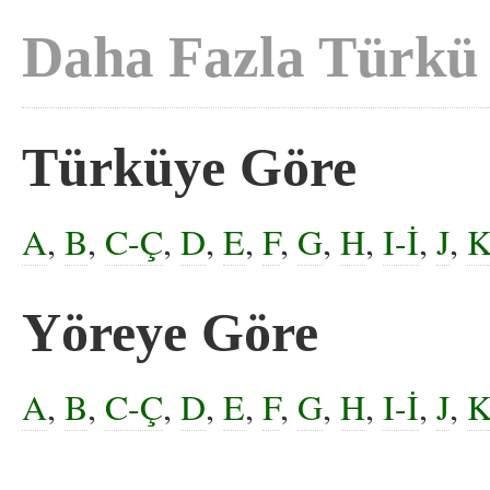
Daha Fazla Türkü
Türküye Göre
A
,
B
,
C-Ç
,
D
,
E
,
F
,
G
,
H
,
I-İ
,
J
,
Yöreye Göre
A
,
B
,
C-Ç
,
D
,
E
,
F
,
G
,
H
,
I-İ
,
J
,