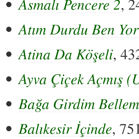
Asmalı Pencere 2
, 2
Atım Durdu Ben Yo
Atina Da Köşeli
, 43
Ayva Çiçek Açmış (
Bağa Girdim Belle
Balıkesir İçinde
, 75