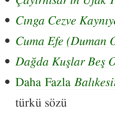
Cınga Cezve Kaynıy
Cuma Efe (Duman O
Dağda Kuşlar Beş O
Daha Fazla
Balıkesi
türkü sözü