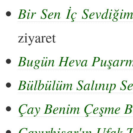
Bir Sen İç Sevdiği
ziyaret
Bugün Heva Puşarm
Bülbülüm Salınıp S
Çay Benim Çeşme B
Çayırhisar'ın Ufak T