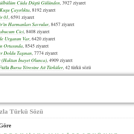
ülbülüm Cüda Düştü Gülünden
, 3927 ziyaret
Kuşu Çayırlıkta
, 8192 ziyaret
ir 01
, 6591 ziyaret
r'in Harmanları Savrulur
, 8457 ziyaret
Pabucum Cici
, 8408 ziyaret
de Urganım Var
, 6420 ziyaret
in Ortasında
, 8545 ziyaret
er Doldu Taşınan
, 7774 ziyaret
 (Haktan İnayet Olunca)
, 4909 ziyaret
Fazla
Bursa Yöresine Ait Türküler
, 42 türkü sözü
zla Türkü Sözü
Göre