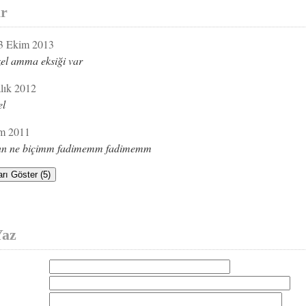
r
3 Ekim 2013
el amma eksiği var
lık 2012
el
m 2011
nn ne biçimm fadimemm fadimemm
rı Göster (5)
Yaz