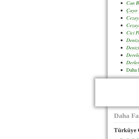
Can B
Çayır 
Cezay
Cezayi
Cici 
Deniz
Deniz
Derel
Derler
Daha 
Daha Fa
Türküye 