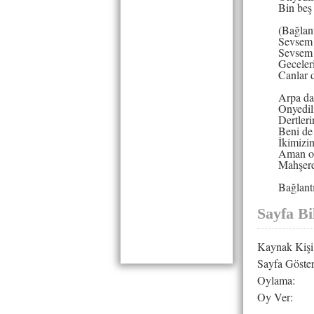
Bin beş 
(Bağlant
Sevsem
Sevsem
Geceler
Canlar
Arpa da
Onyedil
Dertleri
Beni de
İkimizin
Aman o
Mahşere
Bağlant
Sayfa Bil
Kaynak Kişi
Sayfa Göster
Oylama:
Oy Ver: