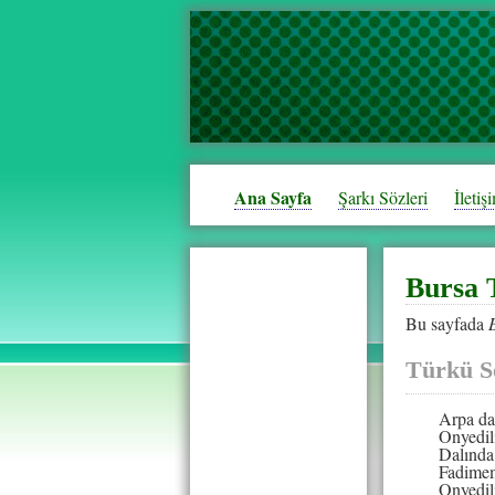
Ana Sayfa
Şarkı Sözleri
İletiş
Bursa 
Bu sayfada
Türkü S
Arpa da 
Onyedil
Dalında
Fadimem
Onyedil