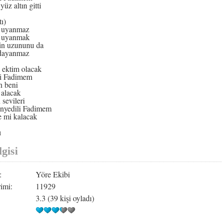
yüz altın gitti
ı)
 uyanmaz
 uyanmak
in uzununu da
 dayanmaz
 ektim olacak
i Fadimem
n beni
 alacak
 sevileri
nyedili Fadimem
 mi kalacak
ı
gisi
:
Yöre Ekibi
imi:
11929
3.3 (39 kişi oyladı)