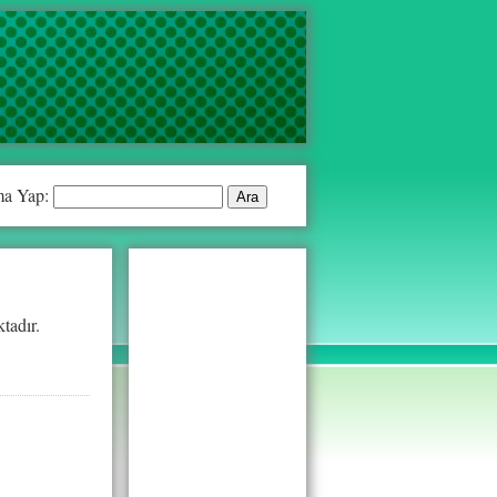
a Yap:
tadır.