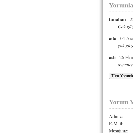
Yorumla
tunahan
-
2
Çok güz
ada
-
04 Ara
çok güz
aslı
-
26 Eki
aynene
Tüm Yorumla
Yorum 
Adınız:
E-Mail:
Mesajınız: