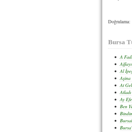
Doğrulama:
Bursa T
A Fad
Ağlay
Al İp
Aşina 
At Gel
Atladı
Ay Ef
Ben Ye
Bindim
Bursal
Bursa'