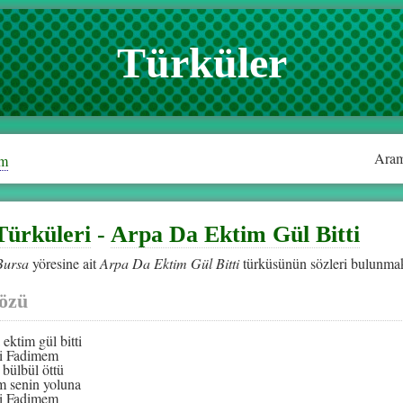
Türküler
Aram
im
Türküleri
-
Arpa Da Ektim Gül Bitti
Bursa
yöresine ait
Arpa Da Ektim Gül Bitti
türküsünün sözleri bulunmak
özü
ektim gül bitti
i Fadimem
 bülbül öttü
 senin yoluna
i Fadimem