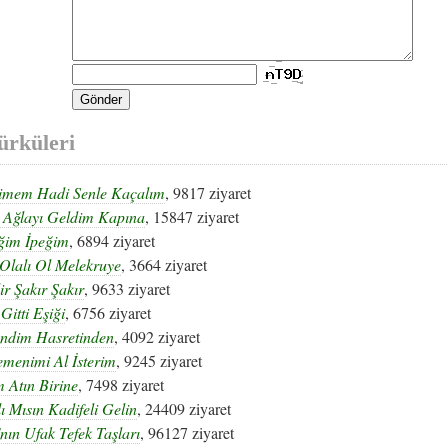
ürküleri
imem Hadi Senle Kaçalım
, 9817 ziyaret
ı Ağlayı Geldim Kapına
, 15847 ziyaret
eğim İpeğim
, 6894 ziyaret
Olalı Ol Melekruye
, 3664 ziyaret
ir Şakır Şakır
, 9633 ziyaret
 Gitti Eşiği
, 6756 ziyaret
endim Hasretinden
, 4092 ziyaret
menimi Al İsterim
, 9245 ziyaret
 Atın Birine
, 7498 ziyaret
ı Mısın Kadifeli Gelin
, 24409 ziyaret
nın Ufak Tefek Taşları
, 96127 ziyaret