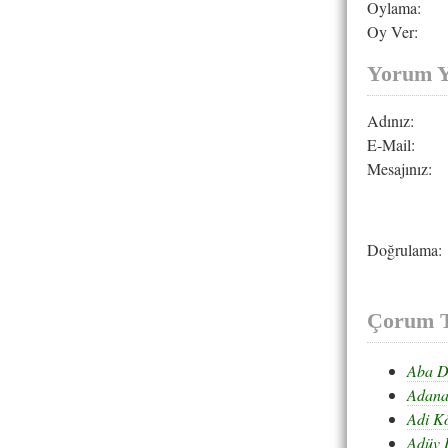
Oylama:
Oy Ver:
Yorum 
Adınız:
E-Mail:
Mesajınız:
Doğrulama:
Çorum T
Aba D
Adan
Adi K
Adüv 