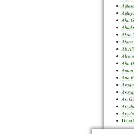
Ağlası
Ağlay
Aha G
Ahlaki
Akan 
Alaca 
Ali Al
Ali'ni
Alnı D
Aman 
Ana B
Aradı
Arayı
Arı Gi
Arzuh
Arzu'
Daha 