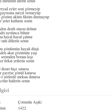
p dururum illerin senin
eryad eyler seni görmeyip
gayrısına meyil vermeyüp
 gözüm aklım fikrim durmayup
 yeler kulların senin
den dertli sinem delinir
dri ayrılınca bilinir
a hayal hayal çalınır
 tatlı dillerin senin
bu gönlümün hayali düşü
nden akar gözümün yaşı
 serimden boranı kışı
r firkat yellerin senin
 ikrarı hiçe satarsa
r gayriye gönül katarsa
o yerlerde mekan dutarsa
colur hallerin senin
gisi
:
Çorumlu Aşıki
imi:
1422