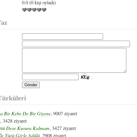
0.0 (0 kişi oyladı)
Yaz
ürküleri
a Bir Kebe De Bir Giyene
, 9007 ziyaret
a
, 3428 ziyaret
ötü Dese Kusura Kalmam
, 3427 ziyaret
İle Yürü Gözle Adülü
, 2908 ziyaret