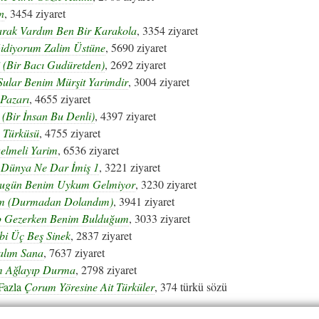
n
, 3454 ziyaret
arak Vardım Ben Bir Karakola
, 3354 ziyaret
idiyorum Zalim Üstüne
, 5690 ziyaret
 (Bir Bacı Gudüretden)
, 2692 ziyaret
Sular Benim Mürşit Yarimdir
, 3004 ziyaret
Pazarı
, 4655 ziyaret
i (Bir İnsan Bu Denli)
, 4397 ziyaret
n Türküsü
, 4755 ziyaret
elmeli Yarim
, 6536 ziyaret
Dünya Ne Dar İmiş 1
, 3221 ziyaret
ugün Benim Uykum Gelmiyor
, 3230 ziyaret
m (Durmadan Dolandım)
, 3941 ziyaret
p Gezerken Benim Bulduğum
, 3033 ziyaret
bi Üç Beş Sinek
, 2837 ziyaret
alım Sana
, 7637 ziyaret
m Ağlayıp Durma
, 2798 ziyaret
Fazla
Çorum Yöresine Ait Türküler
, 374 türkü sözü