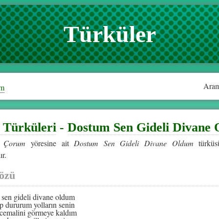
Türküler
Aram
im
Türküleri
-
Dostum Sen Gideli Divane
a
Çorum
yöresine ait
Dostum Sen Gideli Divane Oldum
türküsü
r.
özü
sen gideli divane oldum
p dururum yolların senin
 cemalini görmeye kaldım