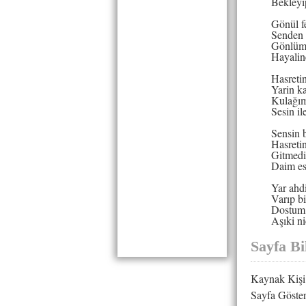
Bekleyi
Gönül f
Senden 
Gönlüm
Hayaline
Hasretin
Yarin ka
Kulağım
Sesin ile
Sensin 
Hasreti
Gitmedi
Daim ese
Yar ahdi
Varıp bi
Dostum 
Aşıki ni
Sayfa Bil
Kaynak Kişi
Sayfa Göster