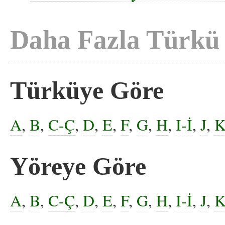
Daha Fazla Türkü
Türküye Göre
A
,
B
,
C-Ç
,
D
,
E
,
F
,
G
,
H
,
I-İ
,
J
,
Yöreye Göre
A
,
B
,
C-Ç
,
D
,
E
,
F
,
G
,
H
,
I-İ
,
J
,