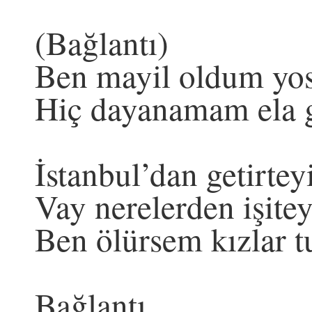
(Bağlantı)
Ben mayil oldum yos
Hiç dayanamam ela g
İstanbul’dan getirtey
Vay nerelerden işitey
Ben ölürsem kızlar t
Bağlantı