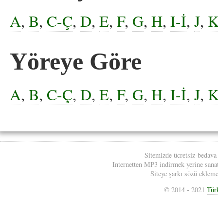
A
,
B
,
C-Ç
,
D
,
E
,
F
,
G
,
H
,
I-İ
,
J
,
Yöreye Göre
A
,
B
,
C-Ç
,
D
,
E
,
F
,
G
,
H
,
I-İ
,
J
,
Sitemizde ücretsiz-bedava
Internetten MP3 indirmek yerine sanatç
Siteye şarkı sözü eklemek
© 2014 - 2021
Tür