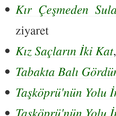
Kır Çeşmeden Sul
ziyaret
Kız Saçların İki Kat
Tabakta Balı Görd
Taşköprü'nün Yolu İ
Taşköprü'nün Yolu İ