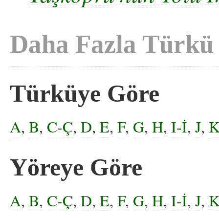
Daha Fazla Türkü
Türküye Göre
A
,
B
,
C-Ç
,
D
,
E
,
F
,
G
,
H
,
I-İ
,
J
,
Yöreye Göre
A
,
B
,
C-Ç
,
D
,
E
,
F
,
G
,
H
,
I-İ
,
J
,