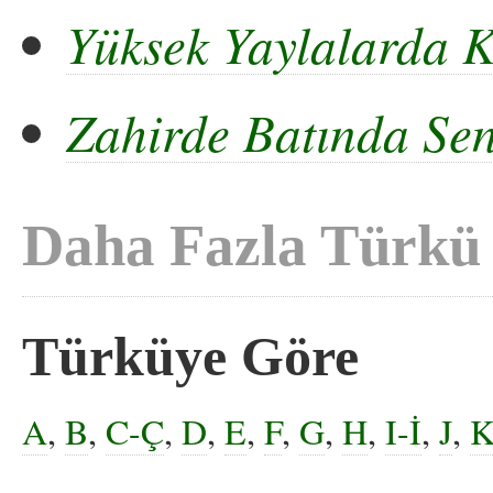
Yüksek Yaylalarda 
Zahirde Batında Sen
Daha Fazla Türkü
Türküye Göre
A
,
B
,
C-Ç
,
D
,
E
,
F
,
G
,
H
,
I-İ
,
J
,