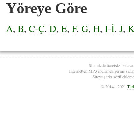
Yöreye Göre
A
,
B
,
C-Ç
,
D
,
E
,
F
,
G
,
H
,
I-İ
,
J
,
Sitemizde ücretsiz-bedava
Internetten MP3 indirmek yerine sanatç
Siteye şarkı sözü eklemek
© 2014 - 2021
Tür