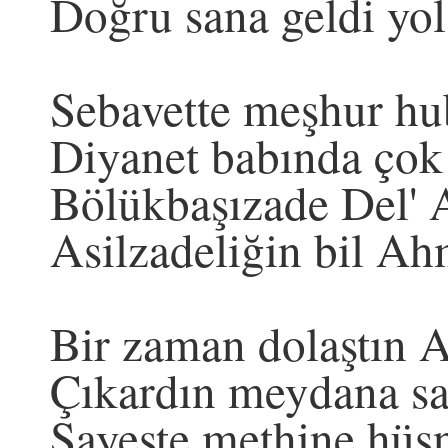
Doğru sana geldi yo
Sebavette meşhur hu
Diyanet babında çok
Bölükbaşızade Del' 
Asilzadeliğin bil A
Bir zaman dolaştın A
Çıkardın meydana sal
Şayeste methine hüsn-