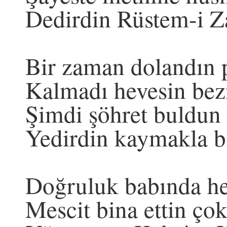
Dedirdin Rüstem-i 
Bir zaman dolandın p
Kalmadı hevesin bezi
Şimdi şöhret buldun
Yedirdin kaymakla 
Doğruluk babında he
Mescit bina ettin ço