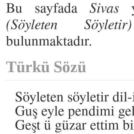
Bu sayfada
Sivas
y
(Söyleten Söyletir)
bulunmaktadır.
Türkü Sözü
Söyleten söyletir di
Guş eyle pendimi g
Geşt ü güzar ettim b