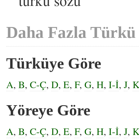
türkü sözü
Daha Fazla Türkü
Türküye Göre
A
,
B
,
C-Ç
,
D
,
E
,
F
,
G
,
H
,
I-İ
,
J
,
Yöreye Göre
A
,
B
,
C-Ç
,
D
,
E
,
F
,
G
,
H
,
I-İ
,
J
,