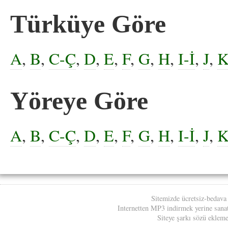
Türküye Göre
A
,
B
,
C-Ç
,
D
,
E
,
F
,
G
,
H
,
I-İ
,
J
,
Yöreye Göre
A
,
B
,
C-Ç
,
D
,
E
,
F
,
G
,
H
,
I-İ
,
J
,
Sitemizde ücretsiz-bedava
Internetten MP3 indirmek yerine sanatç
Siteye şarkı sözü eklemek