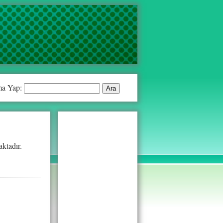
a Yap:
ktadır.