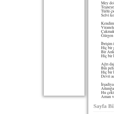
Mey dol
Teşneye
Türlü ç
Selvi k
Kendimi
Viranel
Çakmak 
Gürgen 
İbrişim 
Hiç bir
Bir Ank
Hiç bir
Ağrı da
Bin peh
Hiç bir
Devri a
İrşadiya
Attımğ
Hu çekt
Aman ve
Sayfa Bil