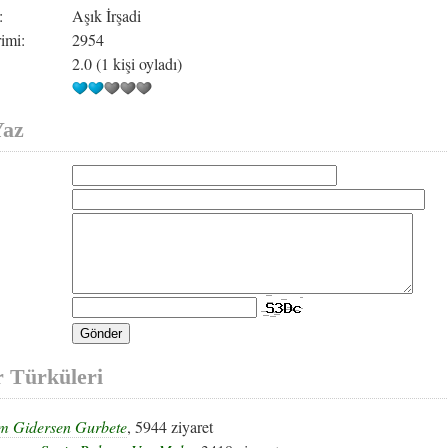
:
Aşık İrşadi
imi:
2954
2.0 (1 kişi oyladı)
Yaz
r Türküleri
m Gidersen Gurbete
, 5944 ziyaret