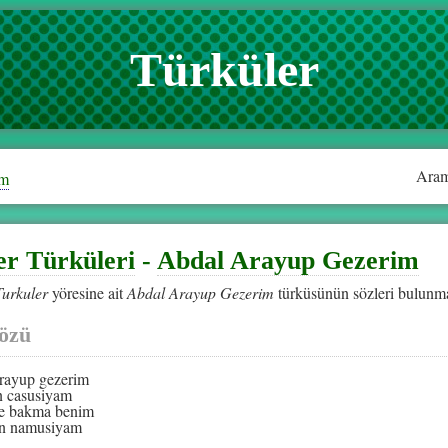
Türküler
Aram
im
er Türküleri
-
Abdal Arayup Gezerim
Turkuler
yöresine ait
Abdal Arayup Gezerim
türküsünün sözleri bulunma
özü
rayup gezerim
in casusiyam
e bakma benim
in namusiyam