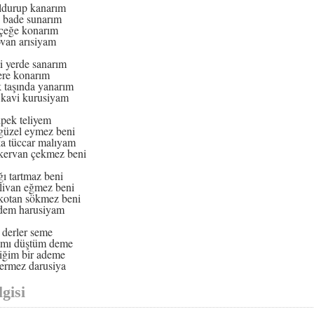
durup kanarım
 bade sunarım
içeğe konarım
ovan arısiyam
 yerde sanarım
ere konarım
taşında yanarım
kavi kurusiyam
ipek teliyem
 güzel eymez beni
a tüccar malıyam
 kervan çekmez beni
ğı tartmaz beni
livan eğmez beni
 kotan sökmez beni
dem harusiyam
 derler seme
amı düştüm deme
iğim bir ademe
rmez darusiya
gisi