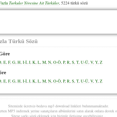
Fazla
Turkuler Yöresine Ait Türküler
, 5224 türkü sözü
zla Türkü Sözü
Göre
D
,
E
,
F
,
G
,
H
,
I-İ
,
J
,
K
,
L
,
M
,
N
,
O-Ö
,
P
,
R
,
S
,
T
,
U-Ü
,
V
,
Y
,
Z
öre
D
,
E
,
F
,
G
,
H
,
I-İ
,
J
,
K
,
L
,
M
,
N
,
O-Ö
,
P
,
R
,
S
,
T
,
U-Ü
,
V
,
Y
,
Z
Sitemizde ücretsiz-bedava mp3 download linkleri bulunmamaktadır.
etten MP3 indirmek yerine sanatçıların albümlerini satın alarak onlara destek 
Siteye şarkı sözü eklemek için bizimle iletişime geçebilirsiniz...