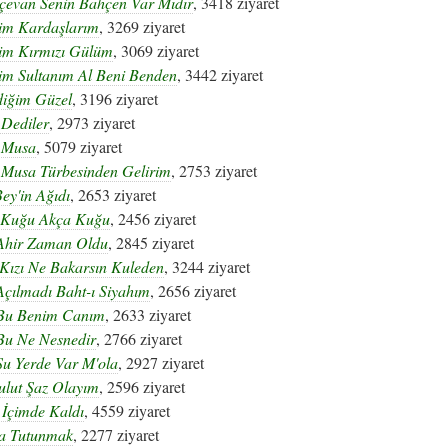
çevan Senin Bahçen Var Mıdır
, 3418 ziyaret
im Kardaşlarım
, 3269 ziyaret
im Kırmızı Gülüm
, 3069 ziyaret
im Sultanım Al Beni Benden
, 3442 ziyaret
diğim Güzel
, 3196 ziyaret
 Dediler
, 2973 ziyaret
 Musa
, 5079 ziyaret
 Musa Türbesinden Gelirim
, 2753 ziyaret
ey'in Ağıdı
, 2653 ziyaret
 Kuğu Akça Kuğu
, 2456 ziyaret
Ahir Zaman Oldu
, 2845 ziyaret
Kızı Ne Bakarsın Kuleden
, 3244 ziyaret
çılmadı Baht-ı Siyahım
, 2656 ziyaret
Bu Benim Canım
, 2633 ziyaret
Bu Ne Nesnedir
, 2766 ziyaret
Şu Yerde Var M'ola
, 2927 ziyaret
ulut Şaz Olayım
, 2596 ziyaret
 İçimde Kaldı
, 4559 ziyaret
ra Tutunmak
, 2277 ziyaret