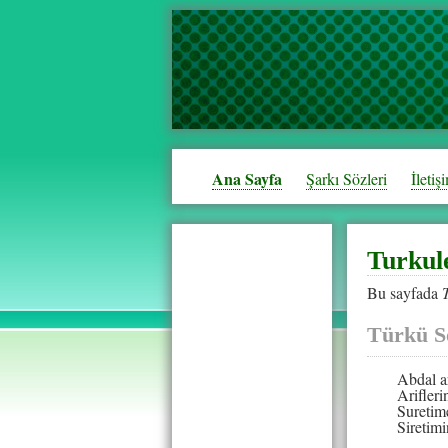
Ana Sayfa
Şarkı Sözleri
İletiş
Turkul
Bu sayfada
Türkü S
Abdal a
Arifler
Suretim
Siretim