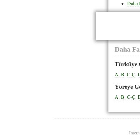
Daha 
Daha Fa
Türküye 
A
,
B
,
C-Ç
,
Yöreye G
A
,
B
,
C-Ç
,
Intern