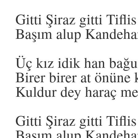
Gitti Şiraz gitti Tifl
Başım alup Kandeha
Üç kız idik han bağu
Birer birer at önüne k
Kuldur dey haraç mez
Gitti Şiraz gitti Tifl
Başım alup Kandeha