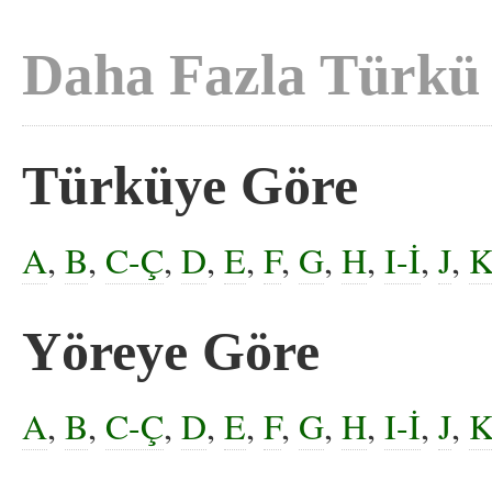
Daha Fazla Türkü
Türküye Göre
A
,
B
,
C-Ç
,
D
,
E
,
F
,
G
,
H
,
I-İ
,
J
,
Yöreye Göre
A
,
B
,
C-Ç
,
D
,
E
,
F
,
G
,
H
,
I-İ
,
J
,